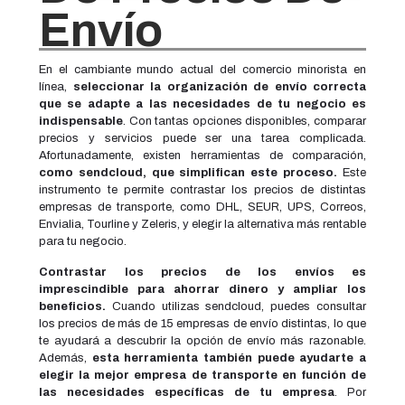
Envío
En el cambiante mundo actual del comercio minorista en
línea,
seleccionar la organización de envío correcta
que se adapte a las necesidades de tu negocio es
indispensable
. Con tantas opciones disponibles, comparar
precios y servicios puede ser una tarea complicada.
Afortunadamente, existen herramientas de comparación,
como sendcloud, que simplifican este proceso.
Este
instrumento te permite contrastar los precios de distintas
empresas de transporte, como DHL, SEUR, UPS, Correos,
Envialia, Tourline y Zeleris, y elegir la alternativa más rentable
para tu negocio.
Contrastar los precios de los envíos es
imprescindible para ahorrar dinero y ampliar los
beneficios.
Cuando utilizas sendcloud, puedes consultar
los precios de más de 15 empresas de envío distintas, lo que
te ayudará a descubrir la opción de envío más razonable.
Además,
esta herramienta también puede ayudarte a
elegir la mejor empresa de transporte en función de
las necesidades específicas de tu empresa
. Por