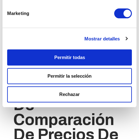
empresas pueden hacer un seguimiento de sus envíos
en tiempo real, asegurándose de que sus productos
Marketing
se entregan puntualmente.
Por último, al recurrir a
entidades externas, las empresas pueden negociar mejores
tarifas y reducir sus gastos de envío.
Un servicio especializado para el comercio electrónico ofrece
Mostrar detalles
a las empresas la oportunidad de ampliar sus operaciones
sin tener que preocuparse de gestionar la logística del
transporte de sus artículos. No sólo obtienen acceso a una
Permitir todas
serie de opciones de envío, sino que también pueden ahorrar
dinero sin comprometer la calidad de sus envíos.
Permitir la selección
Herramienta
Rechazar
De
Comparación
De Precios De